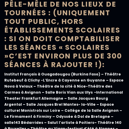
PÊLE-MÊLE DE NOS LIEUX DE
TOURNÉES :
(UNIQUEMENT
TOUT PUBLIC, HORS
ÉTABLISSEMENTS SCOLAIRES
: SI ON DOIT COMPTABILISER
LES SÉANCES « SCOLAIRES
»
C’EST ENVIRON PLUS DE 300
SÉANCES À RAJOUTER !):
Institut Français à
Ouagadougou
(Burkina Faso) – Théâtre
Rutebeuf à
Clichy
-L’Encre à
Cayenne
en Guyanne – Espace
Nova à
Velaux
– Théâtre de la cité à
Nice
-Théâtre des
Carmes à
Avignon
– Salle Boris Vian
aux Ulys
–
International
Theater
Frankfurt
Allemagne – Salle Jacques
Bourg
Argental
– Salle Jacques Brel
Mantes- la-Ville
– Espace
culturel
Monistrols sur Loire
– Collège de la Salle
Avignon
–
Le Firmament à
Firminy –
Odyssée à
Dol de Bretagne
–
salle143
Bédarrides
– Salut l’artiste à
Poitiers
– Théâtre 140
à
Bruxelles
– Théâtre au Vigan-festival d’été à
Alonnes –