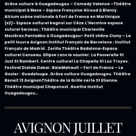
Grâce culture à
Ouagadougou –
Comedy
Valence –
Théâtre
municipal
à Meze –
Espace Françoise Giroud à
Blanzy.
Atrium scène nationale à
Fort de France
en Martinique
(x2)– Espace culturel
bagnol sur Cèze
.L’Hermine espace
cuturel
Sarzeau
; Théâtre municipal
Charleville
Mezières
.Pantaâbo à
Ouagadougou
– Petit chêne
Cluny
– Le
petit louvre
Avignon
Institut Français de
Barcelone
; Institut
Français de
Madrid
. Zorilla Théâtre
Badalona
-Espace
culturel
Censeau
. Ellipse
Lons le saunier
. La Passerelle
St
Just St
Rambert
. Centre culturel La Chapelle St Luc
Troyes
.
Festival Dialaw
Dakar.
BaieMahault –
Fort de France –
Le
Gosier :
Guadeloupe.
Grâce culture
Ouagadougou.
Théâtre
Benoit 13
Avignon
Théâtre de la Grille verte
St Etienne.
Théâtre municipal
Chaponost.
Goethe Institut
Ouagadougou…
AVIGNON JUILLET