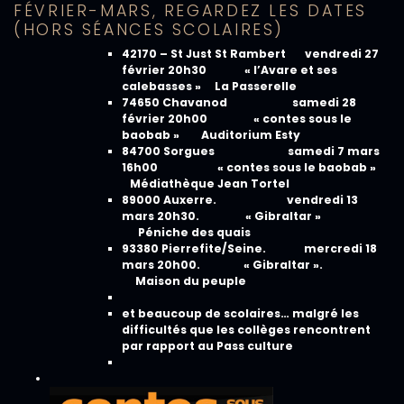
FÉVRIER-MARS, REGARDEZ LES DATES
(HORS SÉANCES SCOLAIRES)
42170 – St Just St Rambert vendredi 27
février 20h30 « l’Avare et ses
calebasses » La Passerelle
74650 Chavanod samedi 28
février 20h00 « contes sous le
baobab » Auditorium Esty
84700 Sorgues samedi 7 mars
16h00 « contes sous le baobab »
Médiathèque Jean Tortel
89000 Auxerre. vendredi 13
mars 20h30. « Gibraltar »
Péniche des quais
93380 Pierrefite/Seine. mercredi 18
mars 20h00. « Gibraltar ».
Maison du peuple
et beaucoup de scolaires… malgré les
difficultés que les collèges rencontrent
par rapport au Pass culture