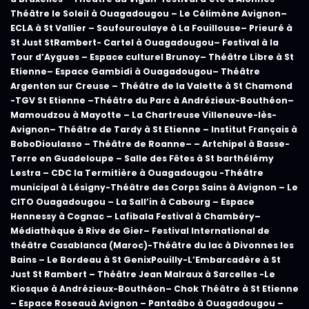
Théâtre le Soleil à
Ouagadougou
– Le Célimène
Avignon
–
ECLA à
St Vallier
– Soufouroulaye à
La Fouillouse
– Prieuré à
St Just StRamber
t- Cartel
à Ouagadougou
– Festival à
la
Tour d’Aygues
– Espace culturel
Brunoy
– Théâtre Libre à
St
Etienne
– Espace Gambidi à
Ouagadougou
– Théâtre
Argenton sur Creuse
– Théâtre de la Valette à
St Chamond
-TGV
St Etienne –
Théâtre du Parc à
Andrézieux-Bouthéon
–
Mamoudzou
à Mayotte
– La Chartreuse
Villeneuve-lès-
Avignon
– Théâtre de Tardy à
St Etienne
– Institut Français à
Bobo
Dioulasso
– Théâtre de
Roanne
–
–
Artchipel à
Basse-
Terre
en
Guadeloupe
– Salle des Fêtes à
St barthélémy
Lestra
– CDC la Termitière à
Ouagadougou
-Théâtre
municipal à
Lésign
y-Théâtre des Corps Sains à
Avignon
– Le
CITO
Ouagadougou –
La Sall’in à
Cabourg
– Espace
Hennessy à
Cognac
– Lafibala Festival à
Chambéry
–
Médiathèque à
Rive de Gier
– Festival International de
théâtre
Casablanca (Maroc)
-Théâtre
du
lac à
Divonnes les
Bains
– Le Bordeau à
St Genix
Pouilly
-L’Embarcadère à
St
Just St Rambert
– Théâtre Jean Malraux à
Sarcelles
-Le
Kiosque à
Andrézieux-Bouthéon
– Chok Théâtre à
St Etienne
– Espace Roseauà
Avignon
– Pantaâbo à
Ouagadougou –