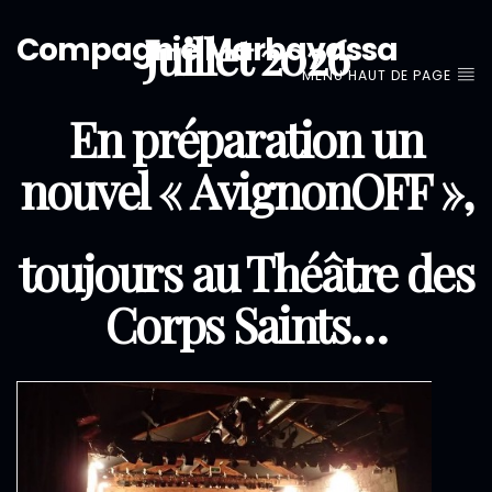
Juillet 2026
Compagnie Marbayassa
MENU HAUT DE PAGE
En préparation un
nouvel « AvignonOFF »,
toujours au Théâtre des
Corps Saints…